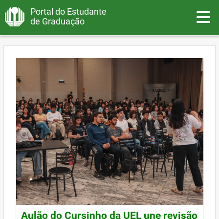
Portal do Estudante
Toggle
de Graduação
Aulão do Cursinho da UEL une revisão