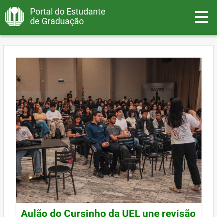
Portal do Estudante
Toggle
de Graduação
Aulão do Cursinho da UEL une revisão