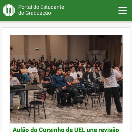
Portal do Estudante
Toggle
de Graduação
Aulão do Cursinho da UEL une revisão