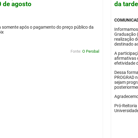
0 de agosto
da tard
COMUNICA
da somente após o pagamento do preço público da
Informamos
pix
Graduação 
realização 
destinado ao
Fonte:
O Perobal
A participaç
afirmativas 
efetividade 
Dessa forma
PROGRAD no 
sejam progr
posteriorme
Agradecemos
Pró-Reitori
Universidad