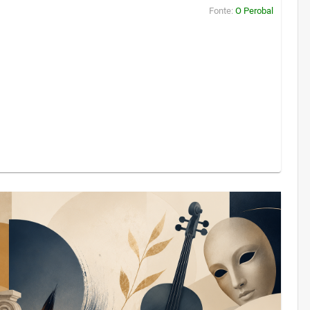
Fonte:
O Perobal