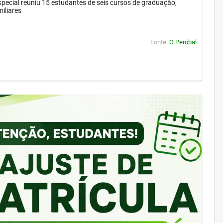
pecial reuniu 15 estudantes de seis cursos de graduação,
iliares
Fonte:
O Perobal