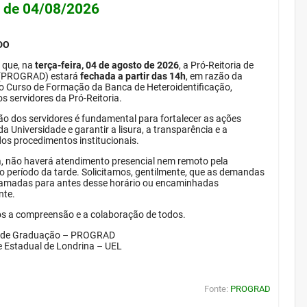
e de 04/08/2026
DO
 que, na
terça-feira, 04 de agosto de 2026
, a Pró-Reitoria de
(PROGRAD) estará
fechada a partir das 14h
, em razão da
do Curso de Formação da Banca de Heteroidentificação,
s servidores da Pró-Reitoria.
ão dos servidores é fundamental para fortalecer as ações
da Universidade e garantir a lisura, a transparência e a
dos procedimentos institucionais.
, não haverá atendimento presencial nem remoto pela
período da tarde. Solicitamos, gentilmente, que as demandas
amadas para antes desse horário ou encaminhadas
nte.
 a compreensão e a colaboração de todos.
a de Graduação – PROGRAD
e Estadual de Londrina – UEL
Fonte:
PROGRAD