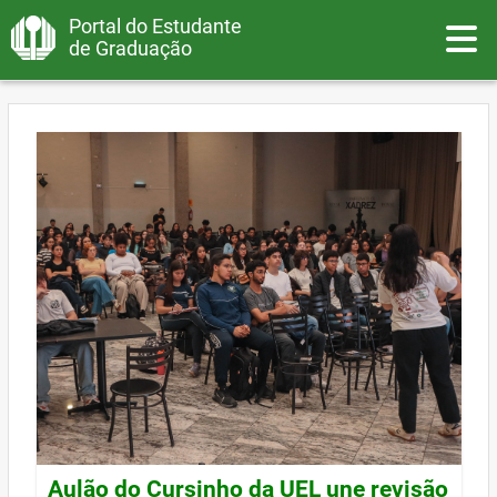
Portal do Estudante
Toggle
de Graduação
Aulão do Cursinho da UEL une revisão