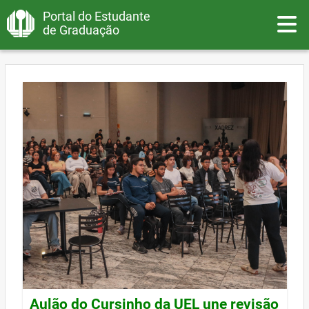
Portal do Estudante
Toggle
de Graduação
Aulão do Cursinho da UEL une revisão