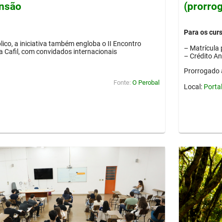
ensão
(prorro
Para os cur
lico, a iniciativa também engloba o II Encontro
– Matrícula 
ia Cafil, com convidados internacionais
– Crédito A
Prorrogado 
Fonte:
O Perobal
Local:
Porta