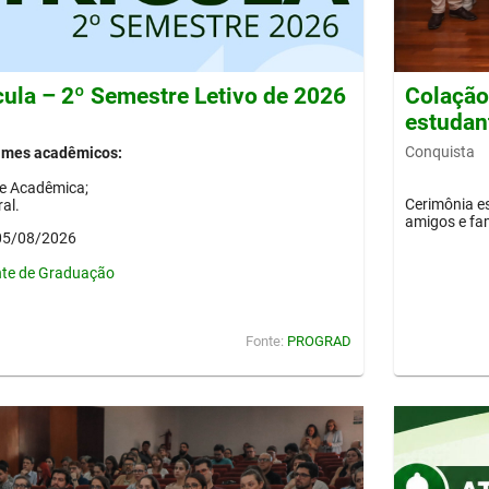
cula – 2º Semestre Letivo de 2026
Colação 
estudan
Conquista
gimes acadêmicos:
de Acadêmica;
Cerimônia es
al.
amigos e fam
 05/08/2026
nte de Graduação
Fonte:
PROGRAD