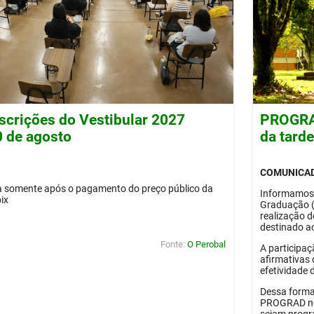
nscrições do Vestibular 2027
PROGRAD
0 de agosto
da tard
COMUNICA
da somente após o pagamento do preço público da
Informamos
pix
Graduação 
realização 
destinado ao
Fonte:
O Perobal
A participaç
afirmativas 
efetividade 
Dessa forma
PROGRAD no 