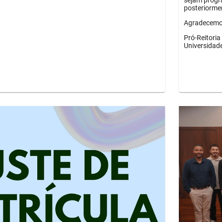
sejam progr
posteriorme
Agradecemos
Pró-Reitori
Universidad