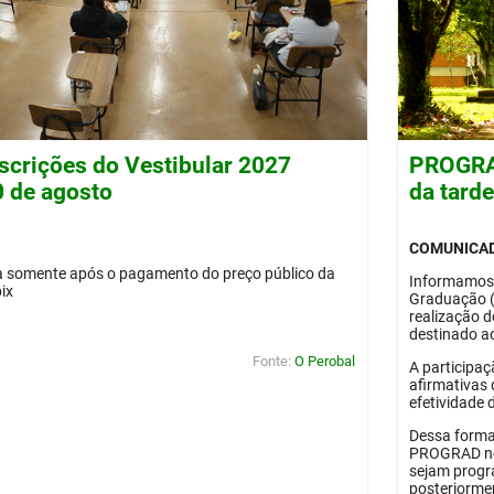
nscrições do Vestibular 2027
PROGRAD
0 de agosto
da tard
COMUNICA
da somente após o pagamento do preço público da
Informamos
pix
Graduação 
realização 
destinado ao
Fonte:
O Perobal
A participaç
afirmativas 
efetividade 
Dessa forma
PROGRAD no 
sejam progr
posteriorme