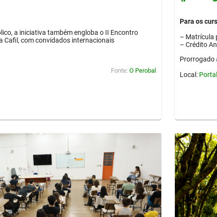
Para os cur
lico, a iniciativa também engloba o II Encontro
– Matrícula 
ia Cafil, com convidados internacionais
– Crédito A
Prorrogado 
Fonte:
O Perobal
Local:
Porta