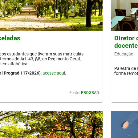
celadas
Diretor
docente
Educação
 dos estudantes que tiveram suas matrículas
termos do Art. 43, §8, do Regimento Geral,
dem alfabética
Palestra de 
al Prograd 117/2026)
:
acesse aqui
.
forma remot
Fonte:
PROGRAD