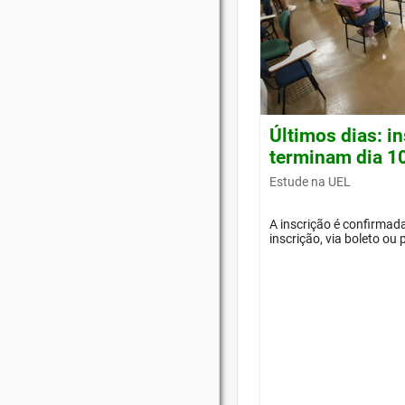
Últimos dias: i
terminam dia 1
Estude na UEL
A inscrição é confirma
inscrição, via boleto ou 