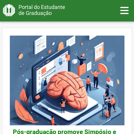
Portal do Estudante
Toggle
de Graduação
Pós-graduação promove Simpósio e