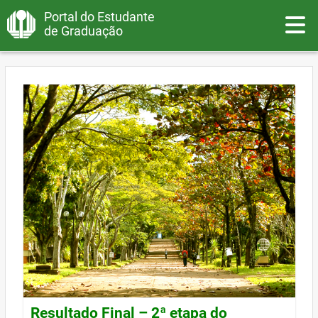
Portal do Estudante
Toggle
de Graduação
Resultado Final – 2ª etapa do