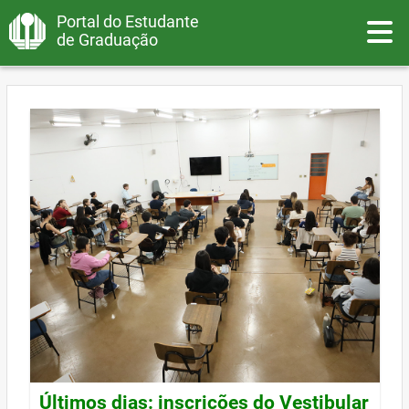
Portal do Estudante
Toggle
de Graduação
Últimos dias: inscrições do Vestibular