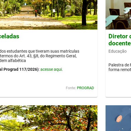
celadas
Diretor
docente
Educação
 dos estudantes que tiveram suas matrículas
termos do Art. 43, §8, do Regimento Geral,
dem alfabética
Palestra de 
al Prograd 117/2026)
:
acesse aqui
.
forma remot
Fonte:
PROGRAD