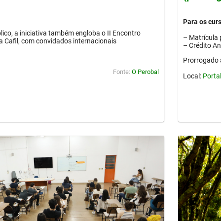
Para os cur
lico, a iniciativa também engloba o II Encontro
– Matrícula 
ia Cafil, com convidados internacionais
– Crédito A
Prorrogado 
Fonte:
O Perobal
Local:
Porta