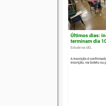
Últimos dias: i
terminam dia 1
Estude na UEL
A inscrição é confirma
inscrição, via boleto ou 