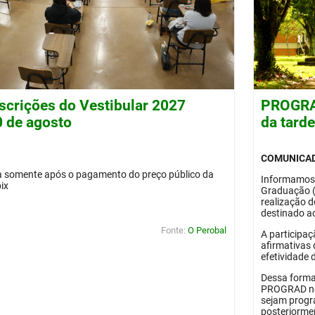
nscrições do Vestibular 2027
PROGRAD
0 de agosto
da tard
COMUNICA
da somente após o pagamento do preço público da
Informamos
pix
Graduação 
realização 
destinado ao
Fonte:
O Perobal
A participaç
afirmativas 
efetividade 
Dessa forma
PROGRAD no 
sejam progr
posteriorme