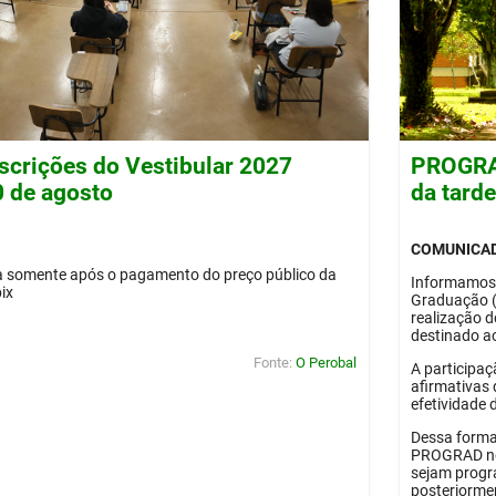
nscrições do Vestibular 2027
PROGRAD
0 de agosto
da tard
COMUNICA
da somente após o pagamento do preço público da
Informamos
pix
Graduação 
realização 
destinado ao
Fonte:
O Perobal
A participaç
afirmativas 
efetividade 
Dessa forma
PROGRAD no 
sejam progr
posteriorme