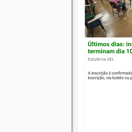
Últimos dias: i
terminam dia 1
Estude na UEL
A inscrição é confirma
inscrição, via boleto ou 