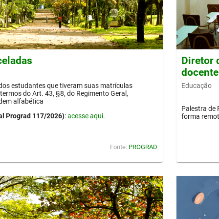
celadas
Diretor
docente
Educação
 dos estudantes que tiveram suas matrículas
termos do Art. 43, §8, do Regimento Geral,
dem alfabética
Palestra de 
al Prograd 117/2026)
:
acesse aqui
.
forma remot
Fonte:
PROGRAD