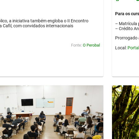
Para os cur
lico, a iniciativa também engloba o II Encontro
– Matrícula 
ia Cafil, com convidados internacionais
– Crédito A
Prorrogado 
Fonte:
O Perobal
Local:
Porta