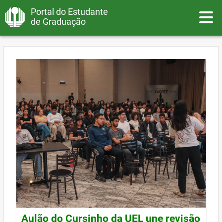
Portal do Estudante
Toggle
de Graduação
Aulão do Cursinho da UEL une revisão