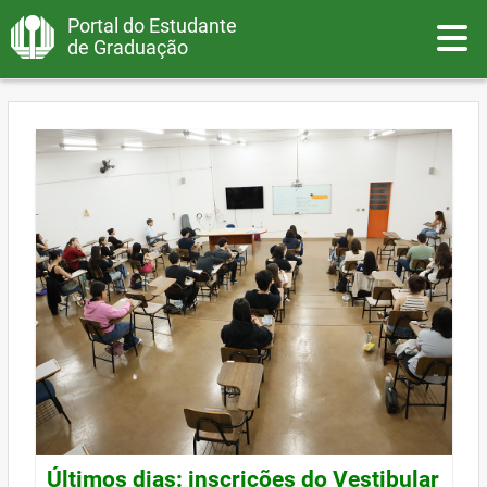
Portal do Estudante
Toggle
de Graduação
Últimos dias: inscrições do Vestibular