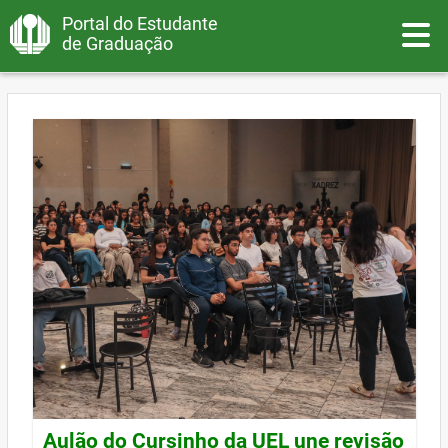
Portal do Estudante
Toggle
de Graduação
Aulão do Cursinho da UEL une revisão