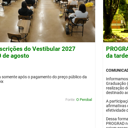
nscrições do Vestibular 2027
PROGRAD
0 de agosto
da tard
COMUNICA
da somente após o pagamento do preço público da
Informamos
pix
Graduação 
realização 
destinado ao
Fonte:
O Perobal
A participaç
afirmativas 
efetividade 
Dessa forma
PROGRAD no 