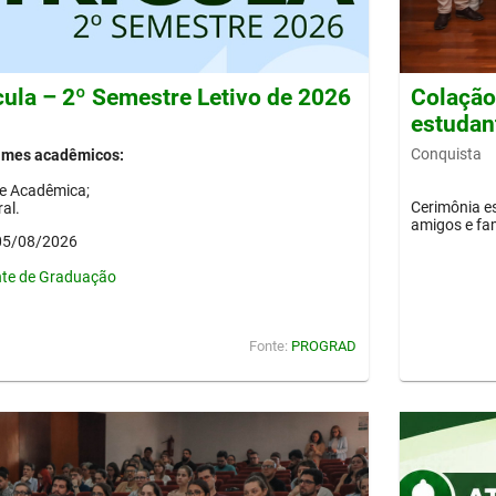
cula – 2º Semestre Letivo de 2026
Colação 
estudan
Conquista
gimes acadêmicos:
de Acadêmica;
Cerimônia es
al.
amigos e fam
 05/08/2026
nte de Graduação
Fonte:
PROGRAD