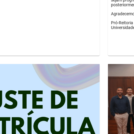
sejam progr
posteriorme
Agradecemos
Pró-Reitori
Universidad