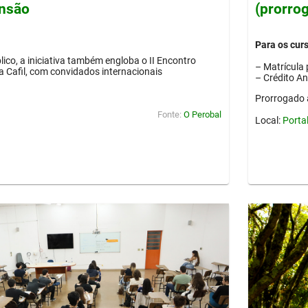
ensão
(prorro
Para os cur
lico, a iniciativa também engloba o II Encontro
– Matrícula 
ia Cafil, com convidados internacionais
– Crédito A
Prorrogado 
Fonte:
O Perobal
Local:
Porta