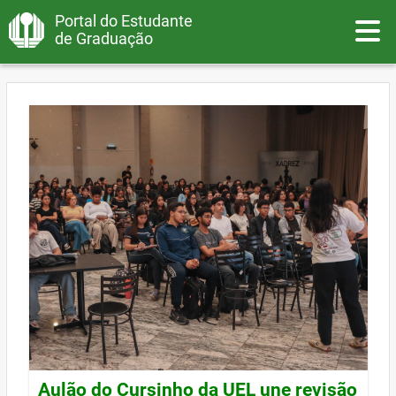
Portal do Estudante
Toggle
de Graduação
Aulão do Cursinho da UEL une revisão