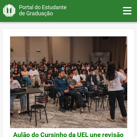
Portal do Estudante
Toggle
de Graduação
Aulão do Cursinho da UEL une revisão