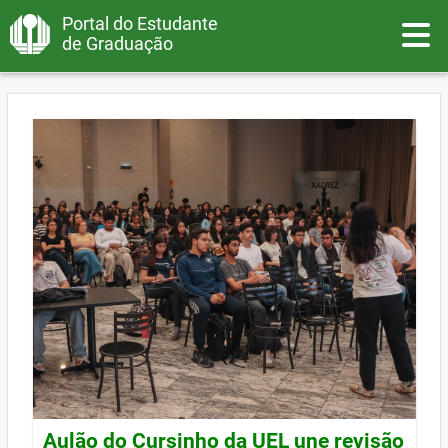
Portal do Estudante
Toggle
de Graduação
Aulão do Cursinho da UEL une revisão