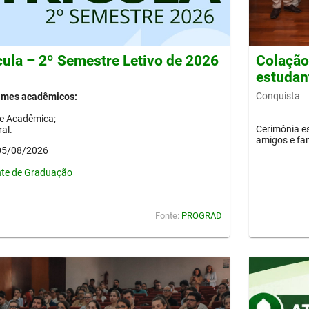
cula – 2º Semestre Letivo de 2026
Colação 
estudan
Conquista
gimes acadêmicos:
de Acadêmica;
Cerimônia es
al.
amigos e fam
 05/08/2026
nte de Graduação
Fonte:
PROGRAD