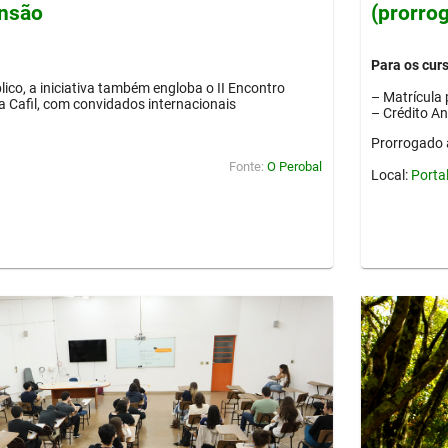
ensão
(prorro
Para os cur
lico, a iniciativa também engloba o II Encontro
– Matrícula 
ia Cafil, com convidados internacionais
– Crédito A
Prorrogado 
Fonte:
O Perobal
Local:
Porta