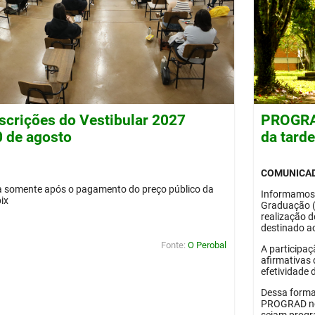
nscrições do Vestibular 2027
PROGRAD
0 de agosto
da tard
COMUNICA
da somente após o pagamento do preço público da
Informamos
pix
Graduação 
realização 
destinado ao
Fonte:
O Perobal
A participaç
afirmativas 
efetividade 
Dessa forma
PROGRAD no 