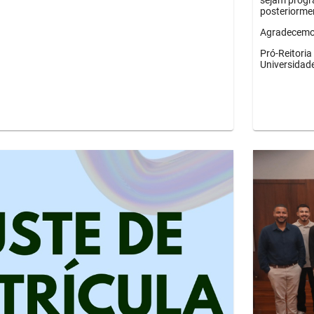
sejam progr
posteriorme
Agradecemos
Pró-Reitori
Universidad