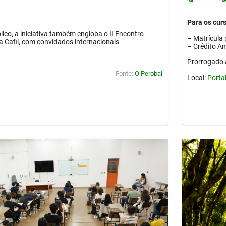
Para os cur
lico, a iniciativa também engloba o II Encontro
– Matrícula 
ia Cafil, com convidados internacionais
– Crédito A
Prorrogado 
Fonte:
O Perobal
Local:
Porta