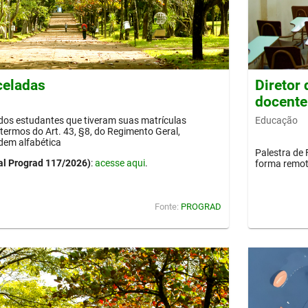
celadas
Diretor
docente
Educação
 dos estudantes que tiveram suas matrículas
termos do Art. 43, §8, do Regimento Geral,
dem alfabética
Palestra de 
al Prograd 117/2026)
:
acesse aqui
.
forma remot
Fonte:
PROGRAD