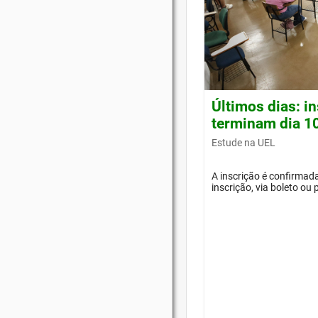
Últimos dias: i
terminam dia 1
Estude na UEL
A inscrição é confirma
inscrição, via boleto ou 