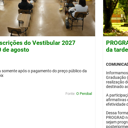
nscrições do Vestibular 2027
PROGRAD
0 de agosto
da tard
COMUNICA
da somente após o pagamento do preço público da
Informamos
pix
Graduação 
realização 
destinado ao
Fonte:
O Perobal
A participaç
afirmativas 
efetividade 
Dessa forma
PROGRAD no 
sejam progr
posteriorme