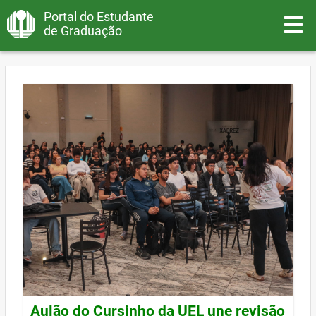
Portal do Estudante
Toggle
de Graduação
Aulão do Cursinho da UEL une revisão