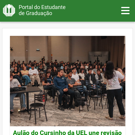
Portal do Estudante
Toggle
de Graduação
Aulão do Cursinho da UEL une revisão