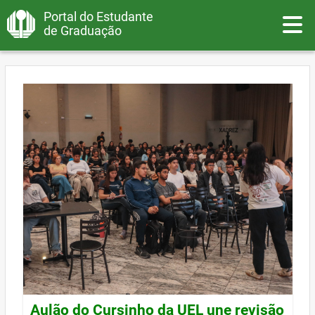
Portal do Estudante
Toggle
de Graduação
Aulão do Cursinho da UEL une revisão