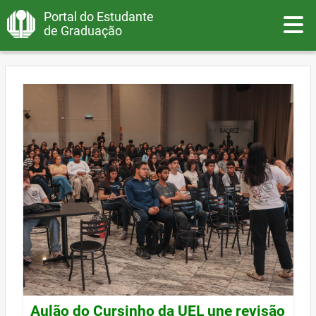
Portal do Estudante
Toggle
de Graduação
Aulão do Cursinho da UEL une revisão