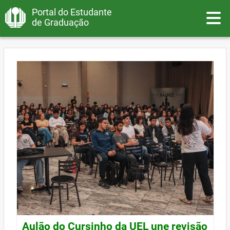
Portal do Estudante
Toggle
de Graduação
Aulão do Cursinho da UEL une revisão