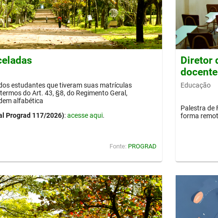
celadas
Diretor
docente
Educação
 dos estudantes que tiveram suas matrículas
termos do Art. 43, §8, do Regimento Geral,
dem alfabética
Palestra de 
al Prograd 117/2026)
:
acesse aqui
.
forma remot
Fonte:
PROGRAD