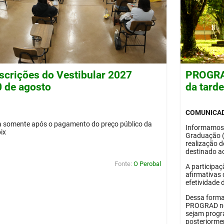
nscrições do Vestibular 2027
PROGRAD
0 de agosto
da tard
COMUNICA
da somente após o pagamento do preço público da
Informamos
pix
Graduação 
realização 
destinado ao
Fonte:
O Perobal
A participaç
afirmativas 
efetividade 
Dessa forma
PROGRAD no 
sejam progr
posteriorme