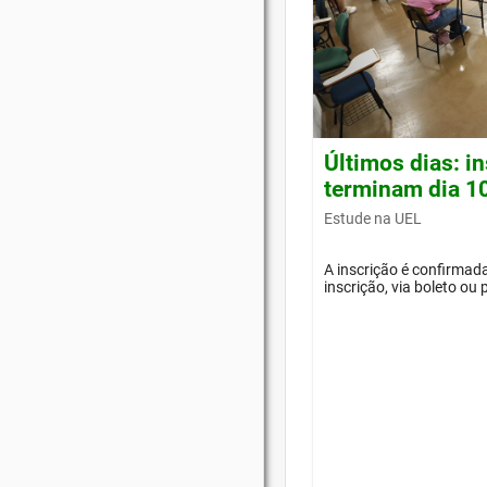
Últimos dias: i
terminam dia 1
Estude na UEL
A inscrição é confirma
inscrição, via boleto ou 