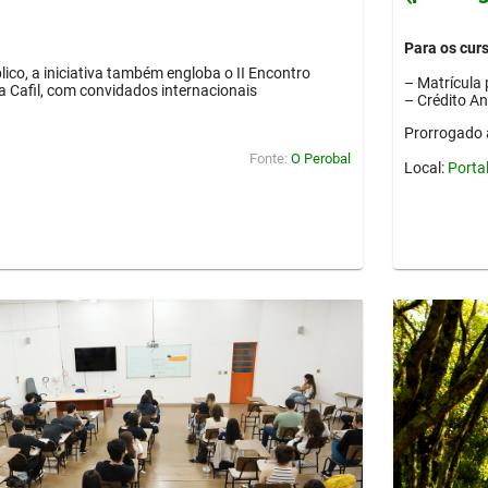
Para os cur
lico, a iniciativa também engloba o II Encontro
– Matrícula 
ia Cafil, com convidados internacionais
– Crédito A
Prorrogado 
Fonte:
O Perobal
Local:
Porta