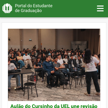
Portal do Estudante
Toggle
de Graduação
Aulão do Cursinho da UEL une revisão