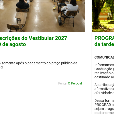
nscrições do Vestibular 2027
PROGRAD
0 de agosto
da tard
COMUNICA
da somente após o pagamento do preço público da
Informamos
pix
Graduação 
realização 
destinado ao
Fonte:
O Perobal
A participaç
afirmativas 
efetividade 
Dessa forma
PROGRAD no 
sejam progr
posteriorme