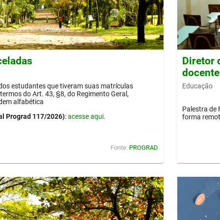
celadas
Diretor
docente
Educação
 dos estudantes que tiveram suas matrículas
termos do Art. 43, §8, do Regimento Geral,
dem alfabética
Palestra de 
al Prograd 117/2026)
:
acesse aqui
.
forma remot
Fonte:
PROGRAD