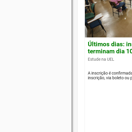
Últimos dias: i
terminam dia 1
Estude na UEL
A inscrição é confirma
inscrição, via boleto ou 