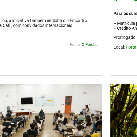
Para os cur
lico, a iniciativa também engloba o II Encontro
– Matrícula 
ia Cafil, com convidados internacionais
– Crédito A
Prorrogado 
Fonte:
O Perobal
Local:
Porta