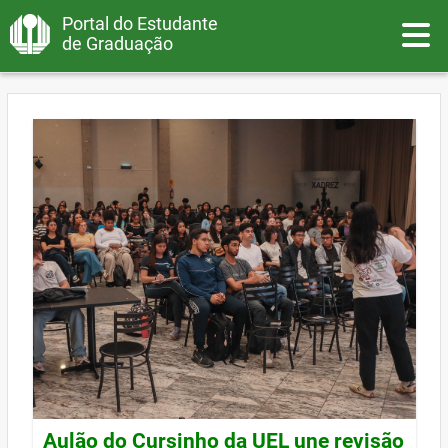
Portal do Estudante
Toggle
de Graduação
Aulão do Cursinho da UEL une revisão