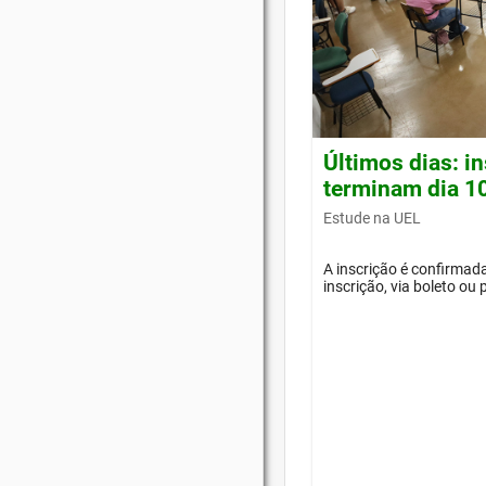
Últimos dias: i
terminam dia 1
Estude na UEL
A inscrição é confirma
inscrição, via boleto ou 