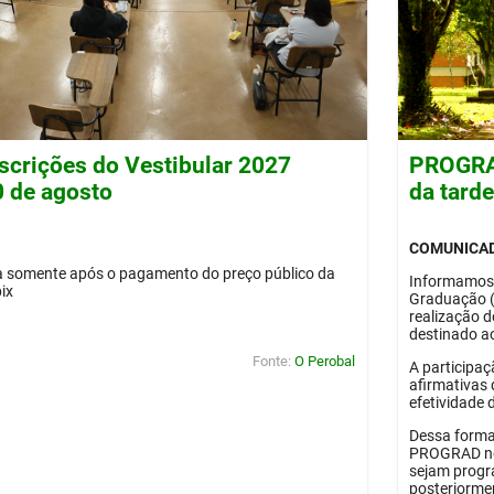
nscrições do Vestibular 2027
PROGRAD
0 de agosto
da tard
COMUNICA
da somente após o pagamento do preço público da
Informamos
pix
Graduação 
realização 
destinado ao
Fonte:
O Perobal
A participaç
afirmativas 
efetividade 
Dessa forma
PROGRAD no 
sejam progr
posteriorme