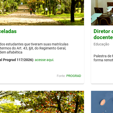
celadas
Diretor
docente
Educação
 dos estudantes que tiveram suas matrículas
termos do Art. 43, §8, do Regimento Geral,
dem alfabética
Palestra de 
al Prograd 117/2026)
:
acesse aqui
.
forma remot
Fonte:
PROGRAD