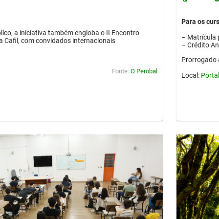
Para os cur
lico, a iniciativa também engloba o II Encontro
– Matrícula 
ia Cafil, com convidados internacionais
– Crédito A
Prorrogado 
Fonte:
O Perobal
Local:
Porta