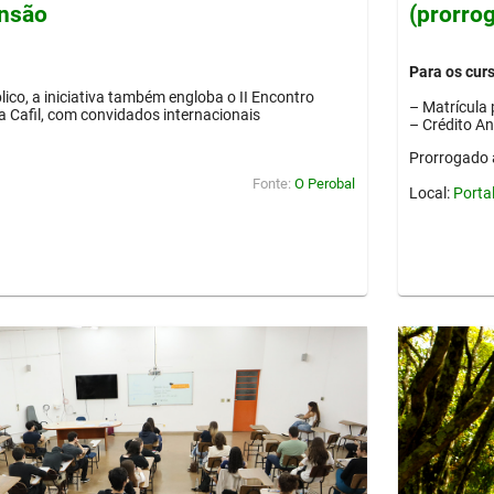
ensão
(prorro
Para os cur
lico, a iniciativa também engloba o II Encontro
– Matrícula 
ia Cafil, com convidados internacionais
– Crédito A
Prorrogado 
Fonte:
O Perobal
Local:
Porta