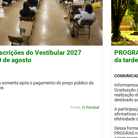
nscrições do Vestibular 2027
PROGRAD
0 de agosto
da tard
COMUNICA
da somente após o pagamento do preço público da
Informamos
pix
Graduação 
realização 
destinado ao
Fonte:
O Perobal
A participaç
afirmativas 
efetividade 
Dessa forma
PROGRAD no 