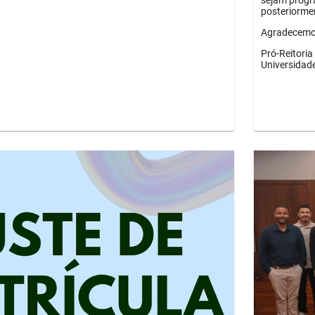
sejam progr
posteriorme
Agradecemos
Pró-Reitori
Universidad