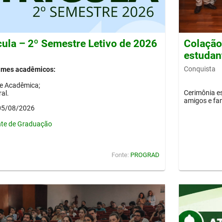
cula – 2º Semestre Letivo de 2026
Colação 
estudan
Conquista
gimes acadêmicos:
de Acadêmica;
Cerimônia es
al.
amigos e fam
 05/08/2026
nte de Graduação
Fonte:
PROGRAD