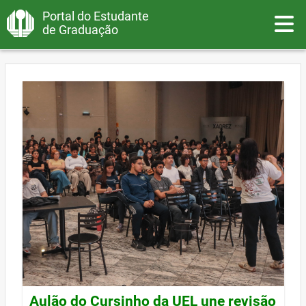
Portal do Estudante
Toggle
de Graduação
Aulão do Cursinho da UEL une revisão