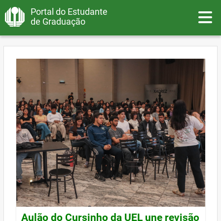
Portal do Estudante
Toggle
de Graduação
Aulão do Cursinho da UEL une revisão