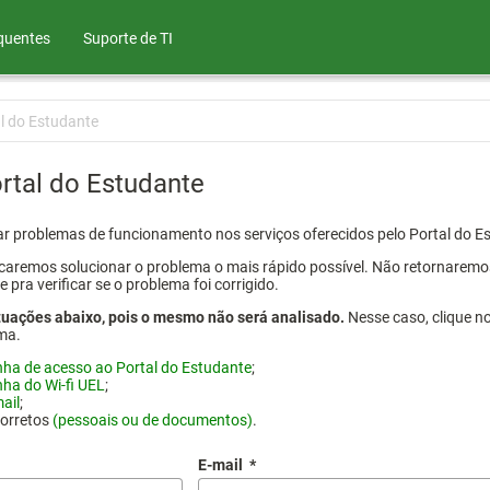
quentes
Suporte de TI
l do Estudante
rtal do Estudante
atar problemas de funcionamento nos serviços oferecidos pelo Portal do 
aremos solucionar o problema o mais rápido possível. Não retornaremos o
ra verificar se o problema foi corrigido.
tuações abaixo, pois o mesmo não será analisado.
Nesse caso, clique n
ma.
nha de acesso ao Portal do Estudante
;
nha do Wi-fi UEL
;
ail
;
corretos
(pessoais ou de documentos)
.
E-mail
*