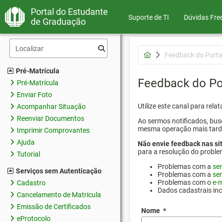
Portal do Estudante
Suporte de TI
Dúvidas Fre
de Graduação
Feedback do Porta
Pré-Matrícula
Feedback do Po
Pré-Matrícula
Enviar Foto
Utilize este canal para rel
Acompanhar Situação
Reenviar Documentos
Ao sermos notificados, busc
mesma operação mais tarde p
Imprimir Comprovantes
Ajuda
Não envie feedback nas si
para a resolução do proble
Tutorial
Problemas com a
se
Serviços sem Autenticação
Problemas com a
se
Problemas com o
e-m
Cadastro
Dados cadastrais in
Cancelamento de Matrícula
Emissão de Certificados
Nome
*
eProtocolo