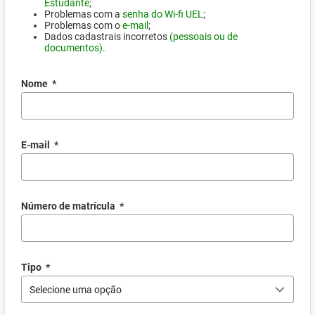
Estudante
;
Problemas com a
senha do Wi-fi UEL
;
Problemas com o
e-mail
;
Dados cadastrais incorretos
(pessoais ou de
documentos)
.
Nome
*
E-mail
*
Número de matrícula
*
Tipo
*
Selecione uma opção