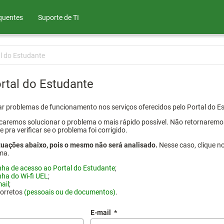
quentes
Suporte de TI
l do Estudante
rtal do Estudante
atar problemas de funcionamento nos serviços oferecidos pelo Portal do 
aremos solucionar o problema o mais rápido possível. Não retornaremos o
ra verificar se o problema foi corrigido.
tuações abaixo, pois o mesmo não será analisado.
Nesse caso, clique n
ma.
nha de acesso ao Portal do Estudante
;
nha do Wi-fi UEL
;
ail
;
corretos
(pessoais ou de documentos)
.
E-mail
*