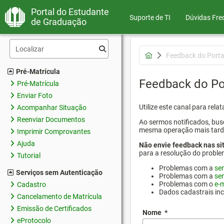
Portal do Estudante
Suporte de TI
Dúvidas Fre
de Graduação
Feedback do Porta
Pré-Matrícula
Feedback do Po
Pré-Matrícula
Enviar Foto
Utilize este canal para rel
Acompanhar Situação
Reenviar Documentos
Ao sermos notificados, busc
mesma operação mais tarde p
Imprimir Comprovantes
Ajuda
Não envie feedback nas si
para a resolução do proble
Tutorial
Problemas com a
se
Serviços sem Autenticação
Problemas com a
se
Problemas com o
e-m
Cadastro
Dados cadastrais in
Cancelamento de Matrícula
Emissão de Certificados
Nome
*
eProtocolo