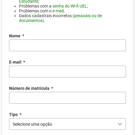
Estudante
;
Problemas com a
senha do Wi-fi UEL
;
Problemas com o
e-mail
;
Dados cadastrais incorretos
(pessoais ou de
documentos)
.
Nome
*
E-mail
*
Número de matrícula
*
Tipo
*
Selecione uma opção