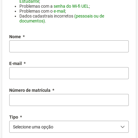
Estudante
;
Problemas com a
senha do Wi-fi UEL
;
Problemas com o
e-mail
;
Dados cadastrais incorretos
(pessoais ou de
documentos)
.
Nome
*
E-mail
*
Número de matrícula
*
Tipo
*
Selecione uma opção