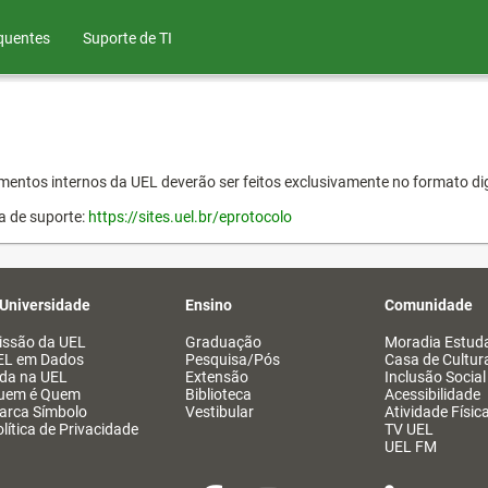
quentes
Suporte de TI
entos internos da UEL deverão ser feitos exclusivamente no formato dig
a de suporte:
https://sites.uel.br/eprotocolo
 Universidade
Ensino
Comunidade
issão da UEL
Graduação
Moradia Estuda
EL em Dados
Pesquisa/Pós
Casa de Cultur
ida na UEL
Extensão
Inclusão Social
uem é Quem
Biblioteca
Acessibilidade
arca Símbolo
Vestibular
Atividade Físic
lítica de Privacidade
TV UEL
UEL FM