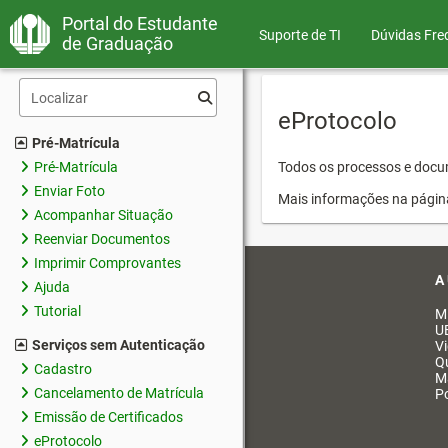
Portal do Estudante
Suporte de TI
Dúvidas Fre
de Graduação
eProtocolo
Pré-Matrícula
Pré-Matrícula
Todos os processos e docum
Enviar Foto
Mais informações na págin
Acompanhar Situação
Reenviar Documentos
Imprimir Comprovantes
A
Ajuda
Tutorial
M
U
Serviços sem Autenticação
V
Q
Cadastro
M
Cancelamento de Matrícula
Po
Emissão de Certificados
eProtocolo