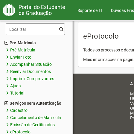
Portal do Estudante
Suporte de TI
Dúvidas Fre
de Graduação
eProtocolo
Pré-Matrícula
Pré-Matrícula
Todos os processos e docum
Enviar Foto
Mais informações na págin
Acompanhar Situação
Reenviar Documentos
Imprimir Comprovantes
A
Ajuda
Tutorial
M
U
Serviços sem Autenticação
V
Q
Cadastro
M
Cancelamento de Matrícula
Po
Emissão de Certificados
eProtocolo