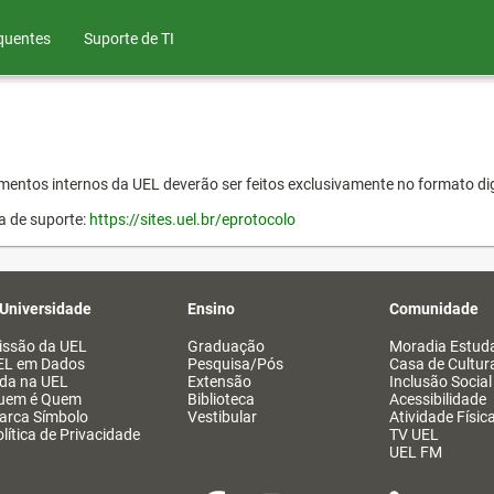
quentes
Suporte de TI
entos internos da UEL deverão ser feitos exclusivamente no formato dig
a de suporte:
https://sites.uel.br/eprotocolo
 Universidade
Ensino
Comunidade
issão da UEL
Graduação
Moradia Estuda
EL em Dados
Pesquisa/Pós
Casa de Cultur
ida na UEL
Extensão
Inclusão Social
uem é Quem
Biblioteca
Acessibilidade
arca Símbolo
Vestibular
Atividade Físic
lítica de Privacidade
TV UEL
UEL FM