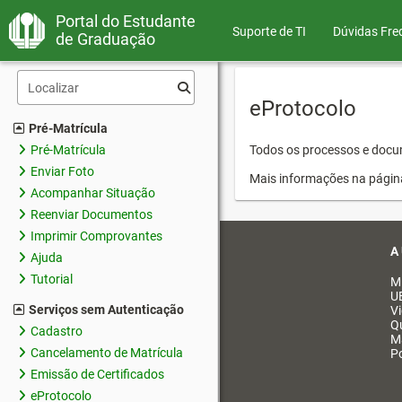
Portal do Estudante
Suporte de TI
Dúvidas Fre
de Graduação
eProtocolo
Pré-Matrícula
Pré-Matrícula
Todos os processos e docum
Enviar Foto
Mais informações na págin
Acompanhar Situação
Reenviar Documentos
Imprimir Comprovantes
A
Ajuda
Tutorial
M
U
Serviços sem Autenticação
V
Q
Cadastro
M
Cancelamento de Matrícula
Po
Emissão de Certificados
eProtocolo