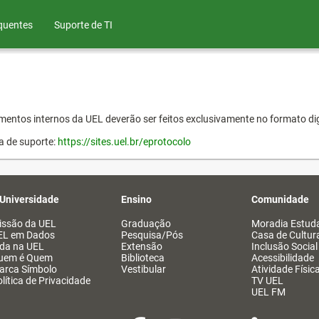
quentes
Suporte de TI
entos internos da UEL deverão ser feitos exclusivamente no formato dig
a de suporte:
https://sites.uel.br/eprotocolo
 Universidade
Ensino
Comunidade
issão da UEL
Graduação
Moradia Estuda
EL em Dados
Pesquisa/Pós
Casa de Cultur
ida na UEL
Extensão
Inclusão Social
uem é Quem
Biblioteca
Acessibilidade
arca Símbolo
Vestibular
Atividade Físic
lítica de Privacidade
TV UEL
UEL FM