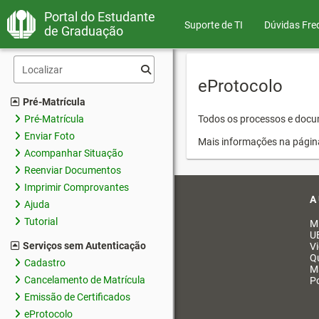
Portal do Estudante
Suporte de TI
Dúvidas Fre
de Graduação
eProtocolo
Pré-Matrícula
Pré-Matrícula
Todos os processos e docum
Enviar Foto
Mais informações na págin
Acompanhar Situação
Reenviar Documentos
Imprimir Comprovantes
A
Ajuda
Tutorial
M
U
Serviços sem Autenticação
V
Q
Cadastro
M
Cancelamento de Matrícula
Po
Emissão de Certificados
eProtocolo