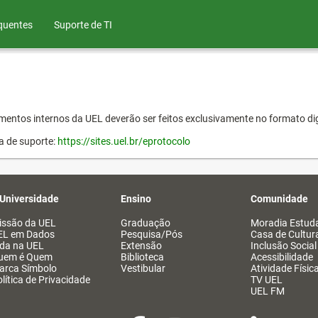
quentes
Suporte de TI
entos internos da UEL deverão ser feitos exclusivamente no formato dig
a de suporte:
https://sites.uel.br/eprotocolo
 Universidade
Ensino
Comunidade
issão da UEL
Graduação
Moradia Estuda
EL em Dados
Pesquisa/Pós
Casa de Cultur
ida na UEL
Extensão
Inclusão Social
uem é Quem
Biblioteca
Acessibilidade
arca Símbolo
Vestibular
Atividade Físic
lítica de Privacidade
TV UEL
UEL FM