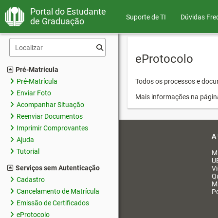
Portal do Estudante
Suporte de TI
Dúvidas Fre
de Graduação
eProtocolo
Pré-Matrícula
Pré-Matrícula
Todos os processos e docum
Enviar Foto
Mais informações na págin
Acompanhar Situação
Reenviar Documentos
Imprimir Comprovantes
A
Ajuda
Tutorial
M
U
Serviços sem Autenticação
V
Q
Cadastro
M
Cancelamento de Matrícula
Po
Emissão de Certificados
eProtocolo