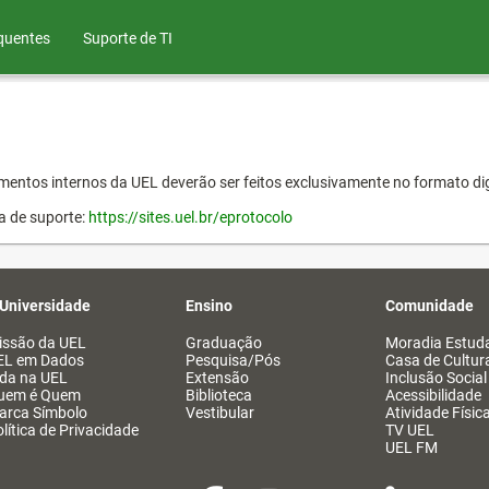
quentes
Suporte de TI
entos internos da UEL deverão ser feitos exclusivamente no formato dig
a de suporte:
https://sites.uel.br/eprotocolo
 Universidade
Ensino
Comunidade
issão da UEL
Graduação
Moradia Estuda
EL em Dados
Pesquisa/Pós
Casa de Cultur
ida na UEL
Extensão
Inclusão Social
uem é Quem
Biblioteca
Acessibilidade
arca Símbolo
Vestibular
Atividade Físic
lítica de Privacidade
TV UEL
UEL FM