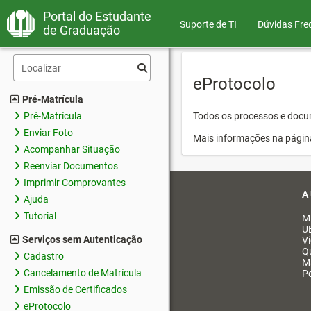
Portal do Estudante
Suporte de TI
Dúvidas Fre
de Graduação
eProtocolo
Pré-Matrícula
Pré-Matrícula
Todos os processos e docum
Enviar Foto
Mais informações na págin
Acompanhar Situação
Reenviar Documentos
Imprimir Comprovantes
A
Ajuda
Tutorial
M
U
Serviços sem Autenticação
V
Q
Cadastro
M
Cancelamento de Matrícula
Po
Emissão de Certificados
eProtocolo