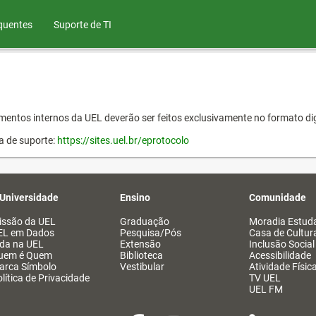
quentes
Suporte de TI
entos internos da UEL deverão ser feitos exclusivamente no formato dig
a de suporte:
https://sites.uel.br/eprotocolo
 Universidade
Ensino
Comunidade
issão da UEL
Graduação
Moradia Estuda
EL em Dados
Pesquisa/Pós
Casa de Cultur
ida na UEL
Extensão
Inclusão Social
uem é Quem
Biblioteca
Acessibilidade
arca Símbolo
Vestibular
Atividade Físic
lítica de Privacidade
TV UEL
UEL FM