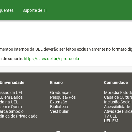
quentes
Suporte de TI
entos internos da UEL deverão ser feitos exclusivamente no formato dig
a de suporte:
https://sites.uel.br/eprotocolo
 Universidade
Ensino
Comunidade
issão da UEL
Graduação
Moradia Estuda
EL em Dados
Pesquisa/Pós
Casa de Cultur
ida na UEL
Extensão
Inclusão Social
uem é Quem
Biblioteca
Acessibilidade
arca Símbolo
Vestibular
Atividade Físic
lítica de Privacidade
TV UEL
UEL FM