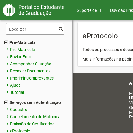
Portal do Estudante
Suporte de TI
Dúvidas Fre
de Graduação
eProtocolo
Pré-Matrícula
Pré-Matrícula
Todos os processos e docum
Enviar Foto
Mais informações na págin
Acompanhar Situação
Reenviar Documentos
Imprimir Comprovantes
A
Ajuda
Tutorial
M
U
Serviços sem Autenticação
V
Q
Cadastro
M
Cancelamento de Matrícula
Po
Emissão de Certificados
eProtocolo