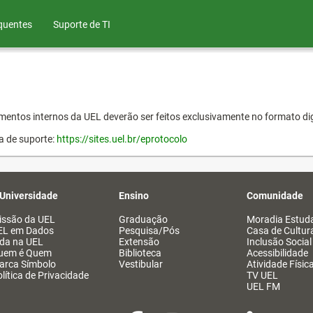
quentes
Suporte de TI
entos internos da UEL deverão ser feitos exclusivamente no formato dig
a de suporte:
https://sites.uel.br/eprotocolo
 Universidade
Ensino
Comunidade
issão da UEL
Graduação
Moradia Estuda
EL em Dados
Pesquisa/Pós
Casa de Cultur
ida na UEL
Extensão
Inclusão Social
uem é Quem
Biblioteca
Acessibilidade
arca Símbolo
Vestibular
Atividade Físic
lítica de Privacidade
TV UEL
UEL FM