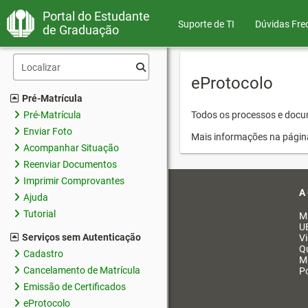
Portal do Estudante
Suporte de TI
Dúvidas Fre
de Graduação
eProtocolo
Pré-Matrícula
Pré-Matrícula
Todos os processos e docum
Enviar Foto
Mais informações na págin
Acompanhar Situação
Reenviar Documentos
Imprimir Comprovantes
A
Ajuda
Tutorial
M
U
Serviços sem Autenticação
V
Q
Cadastro
M
Cancelamento de Matrícula
Po
Emissão de Certificados
eProtocolo