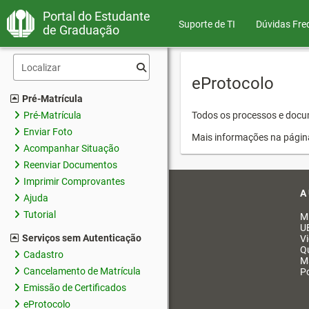
Portal do Estudante
Suporte de TI
Dúvidas Fre
de Graduação
eProtocolo
Pré-Matrícula
Pré-Matrícula
Todos os processos e docum
Enviar Foto
Mais informações na págin
Acompanhar Situação
Reenviar Documentos
Imprimir Comprovantes
A
Ajuda
Tutorial
M
U
Serviços sem Autenticação
V
Q
Cadastro
M
Cancelamento de Matrícula
Po
Emissão de Certificados
eProtocolo