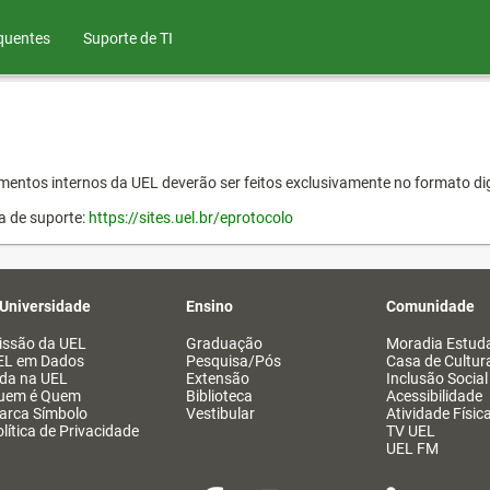
quentes
Suporte de TI
entos internos da UEL deverão ser feitos exclusivamente no formato dig
a de suporte:
https://sites.uel.br/eprotocolo
 Universidade
Ensino
Comunidade
issão da UEL
Graduação
Moradia Estuda
EL em Dados
Pesquisa/Pós
Casa de Cultur
ida na UEL
Extensão
Inclusão Social
uem é Quem
Biblioteca
Acessibilidade
arca Símbolo
Vestibular
Atividade Físic
lítica de Privacidade
TV UEL
UEL FM