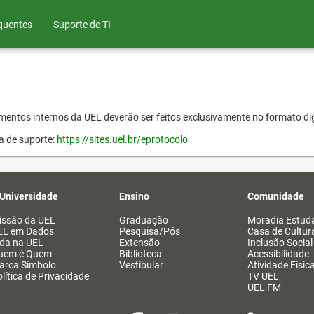
quentes
Suporte de TI
entos internos da UEL deverão ser feitos exclusivamente no formato dig
a de suporte:
https://sites.uel.br/eprotocolo
 Universidade
Ensino
Comunidade
issão da UEL
Graduação
Moradia Estuda
EL em Dados
Pesquisa/Pós
Casa de Cultur
ida na UEL
Extensão
Inclusão Social
uem é Quem
Biblioteca
Acessibilidade
arca Símbolo
Vestibular
Atividade Físic
lítica de Privacidade
TV UEL
UEL FM