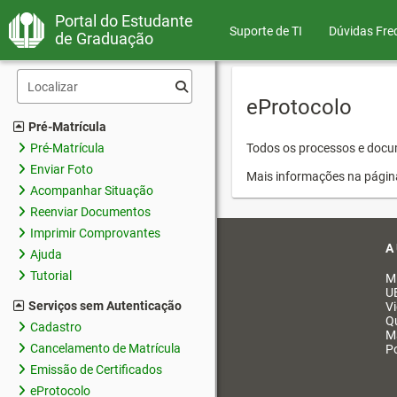
Portal do Estudante
Suporte de TI
Dúvidas Fre
de Graduação
eProtocolo
Pré-Matrícula
Pré-Matrícula
Todos os processos e docum
Enviar Foto
Mais informações na págin
Acompanhar Situação
Reenviar Documentos
Imprimir Comprovantes
A
Ajuda
Tutorial
M
U
Serviços sem Autenticação
V
Q
Cadastro
M
Cancelamento de Matrícula
Po
Emissão de Certificados
eProtocolo